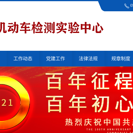
0
工作动态
党建工作
法律法规
规章制度