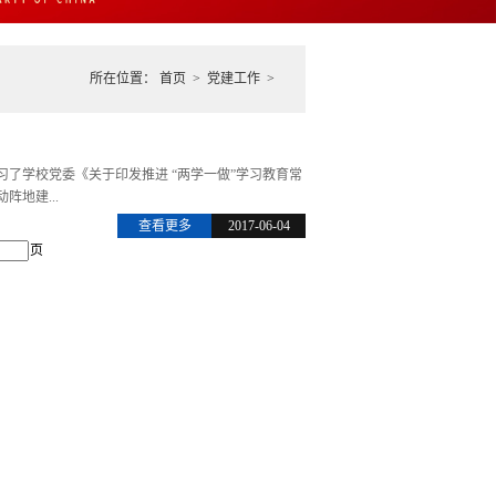
所在位置：
首页
>
党建工作
>
学习了学校党委《关于印发推进 “两学一做”学习教育常
地建...
查看更多
2017-06-04
页