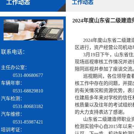
工作动态
工作动态
2024年度山东省二级
2024年度山东省二级
区进行，资产经营公司机动
联系电话：
3月19日下午，山东
现场巡视审核工作情况并进
主任办公室：
陪同巡视并参加了座谈交流
0531-80680677
巡视期间，各位领导查
车辆年审：
核工作中存在的问题，并提
的有关情况和资源优势，表
0531-68829810
住建局多年来对学校的信任
汽车检测：
核质量以及往年的考试组织
0531-80683182
的大力支持表达了感谢。
汽车维修：
山东省二级建造师职业
0531-85987421
检测实验中心自2015年
培训考证：
认可。下一步，机动车检测