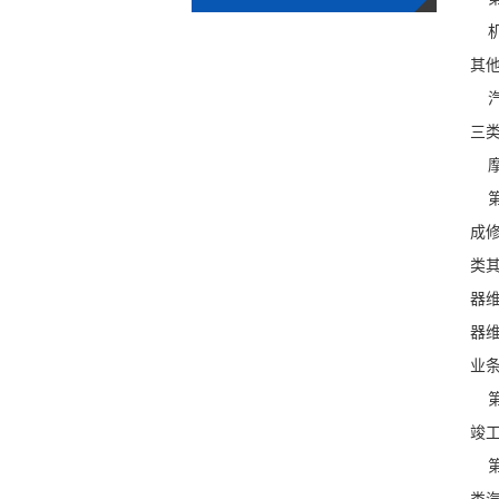
机
其
汽
三
摩
第
成
类
器
器
业条
第
竣
第