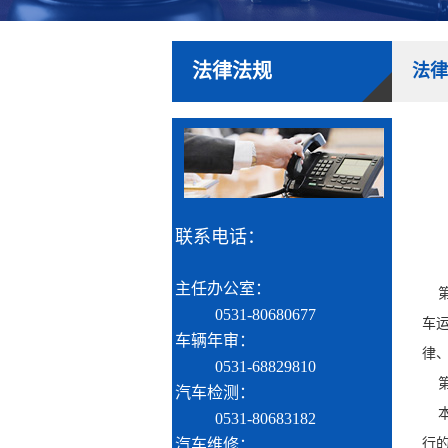
法律法规
法律
联系电话：
主任办公室：
第
0531-80680677
车
车辆年审：
律
0531-68829810
第
汽车检测：
本
0531-80683182
汽车维修：
行