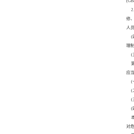
(G
2
修
人员
(
理制
(五
第
应当
(
(
(
(
本
对