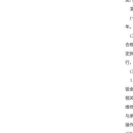
类
第
(
年。
(
合格
定执
行
(三
1
钣
相
维
与
操