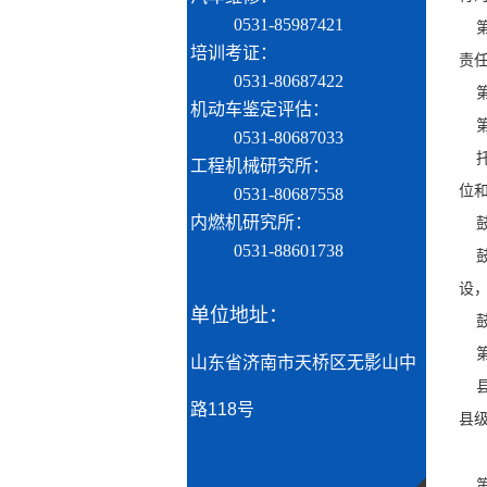
0531-85987421
第
培训考证：
责
0531-80687422
第
机动车鉴定评估：
第
0531-80687033
托
工程机械研究所：
位
0531-80687558
内燃机研究所：
鼓
0531-88601738
鼓
设
单位地址：
鼓
第
山东省济南市天桥区无影山中
县
路118号
县
第