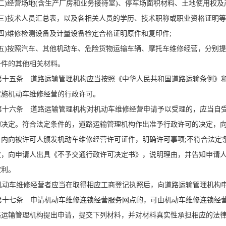
二)经营场地(含生产厂房和业务接待室)、停车场面积材料、土地使用权及
三)技术人员汇总表，以及各相关人员的学历、技术职称或职业资格证明等
四)维修检测设备及计量设备检定合格证明原件和复印件;
五)按照汽车、其他机动车、危险货物运输车辆、摩托车维修经营，分别
条件的其他相关材料。
十五条 道路运输管理机构应当按照《中华人民共和国道路运输条例》和
实施机动车维修经营的行政许可。
十六条 道路运输管理机构对机动车维修经营申请予以受理的，应当自受
的决定。符合法定条件的，道路运输管理机构作出准予行政许可的决定，
0日内向被许可人颁发机动车维修经营许可证件，明确许可事项;不符合法
定，向申请人出具《不予交通行政许可决定书》，说明理由，并告知申请
权利。
动车维修经营者应当在取得相应工商登记执照后，向道路运输管理机构申
十七条 申请机动车维修连锁经营服务网点的，可由机动车维修连锁经营
路运输管理机构提出申请，提交下列材料，并对材料真实性承担相应的法律