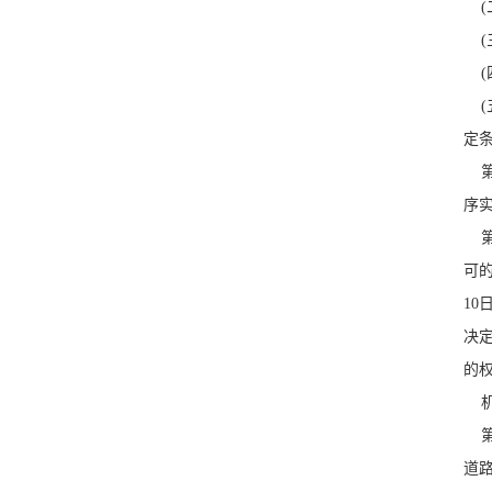
(
(
(
(
定
第
序
第
可
1
决
的
机
第
道