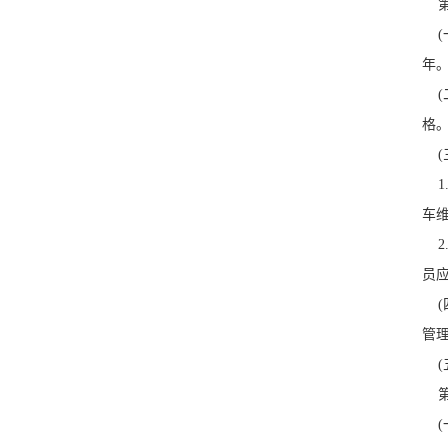
第
(
年。
(
格。
(三
1
车
2
员
(
管理
(五
第
(