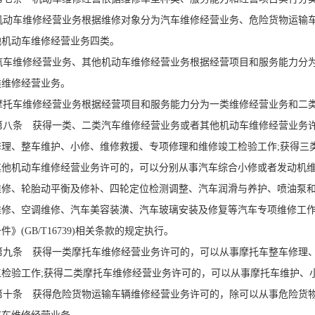
动车维修经营业务根据维修对象分为汽车维修经营业务、危险货物运输车
他机动车维修经营业务四类。
车维修经营业务、其他机动车维修经营业务根据经营项目和服务能力分为
类维修经营业务。
托车维修经营业务根据经营项目和服务能力分为一类维修经营业务和二
八条 获得一类、二类汽车维修经营业务或者其他机动车维修经营业务许
修理、整车维护、小修、维修救援、专项修理和维修竣工检验工作;获得三类
其他机动车维修经营业务许可的，可以分别从事汽车综合小修或者发动机
维修、轮胎动平衡及修补、四轮定位检测调整、汽车润滑与养护、喷油泵
维修、空调维修、汽车美容装潢、汽车玻璃安装及修复等汽车专项维修工
件》(GB/T16739)相关条款的规定执行。
九条 获得一类摩托车维修经营业务许可的，可以从事摩托车整车修理、
工检验工作;获得二类摩托车维修经营业务许可的，可以从事摩托车维护、
十条 获得危险货物运输车辆维修经营业务许可的，除可以从事危险货物