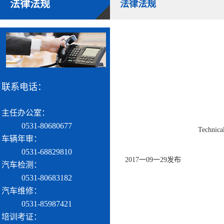
法律法规
法律法规
联系电话：
主任办公室：
0531-80680677
Technical
车辆年审：
0531-68829810
2017一09
汽车检测：
0531-80683182
汽车维修：
0531-85987421
培训考证：