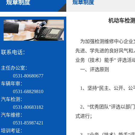
规章制度
规章制度
机动车检测
为加强检测维修中心企业文
先进、学先进的良好风气和
联系电话：
业务（技术）能手” 评选活
主任办公室：
一、评选原则
0531-80680677
车辆年审：
1、坚持“民主、公开、公
0531-68829810
汽车检测：
2、“优秀团队”评选以部
0531-80683182
汽车维修：
式进行；
0531-85987421
培训考证：
3、“业务（技术）能手”