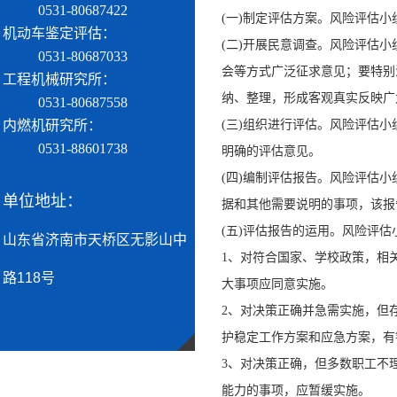
0531-80687422
(一)制定评估方案。风险评估
机动车鉴定评估：
(二)开展民意调查。风险评估
0531-80687033
会等方式广泛征求意见；要特别
工程机械研究所：
纳、整理，形成客观真实反映广
0531-80687558
内燃机研究所：
(三)组织进行评估。风险评估
0531-88601738
明确的评估意见。
(四)编制评估报告。风险评估
单位地址：
据和其他需要说明的事项，该报
(五)评估报告的运用。风险评
山东省济南市天桥区无影山中
1、对符合国家、学校政策，相
路118号
大事项应同意实施。
2、对决策正确并急需实施，但
护稳定工作方案和应急方案，有
3、对决策正确，但多数职工不
能力的事项，应暂缓实施。