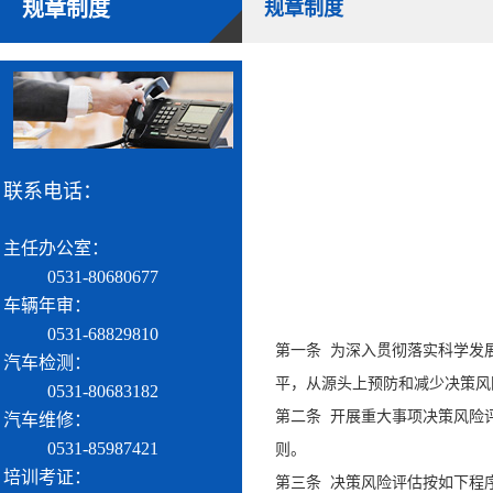
规章制度
规章制度
联系电话：
主任办公室：
0531-80680677
车辆年审：
0531-68829810
第一条 为深入贯彻落实科学发
汽车检测：
平，从源头上预防和减少决策
0531-80683182
第二条 开展重大事项决策风险评
汽车维修：
0531-85987421
则。
培训考证：
第三条 决策风险评估按如下程