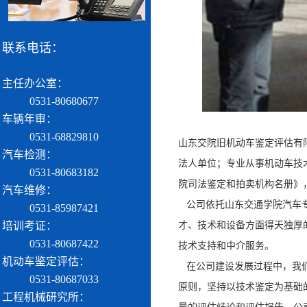
联系电话：
主任办公室：
0531-80680677
车辆年审：
0531-68829810
山东交院旧机动车鉴定评估有
汽车检测：
法人单位；专业从事机动车技
0531-80683182
院司法鉴定和拍卖机构名册》
汽车维修：
公司依托山东交通学院汽车专
0531-85987421
才、技术和设备方面得天独厚
培训考证：
0531-80687422
技术支持和中介服务。
机动车鉴定评估：
在公司建设发展过程中，我们
0531-80687033
原则，坚持以技术鉴定为基础
工程机械研究所：