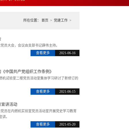
所在位置：
首页
>
党建工作
>
会
全体党员大会，会议由支部书记薛伟主持。
查看更多
2021-06-16
的《中国共产党组织工作条例》
在内燃机试验室二楼党员活动室集体学习研讨了新修订的
查看更多
2021-06-15
育宣讲活动
全体党员在内燃机实验室党员活动室开展党史学习教育
宣讲。
查看更多
2021-05-20