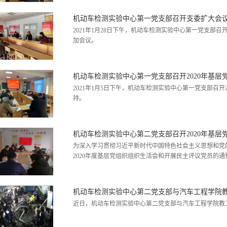
机动车检测实验中心第一党支部召开支委扩大会
2021年1月28日下午，机动车检测实验中心第一党支部
加会议。
机动车检测实验中心第一党支部召开2020年基层
2021年1月5日下午，机动车检测实验中心第一党支部召开
持。
机动车检测实验中心第二党支部召开2020年基层
为深入学习贯彻习近平新时代中国特色社会主义思想和党
2020年度基层党组织组织生活会和开展民主评议党员的通知》
机动车检测实验中心第二党支部与汽车工程学院
近日，机动车检测实验中心第二党支部与汽车工程学院教