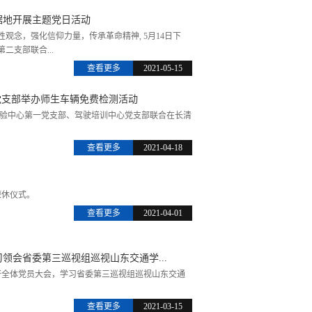
据地开展主题党日活动
观念，强化信仰力量，传承革命精神, 5月14日下
支部联合...
查看更多
2021-05-15
党支部举办师生车辆免费检测活动
检测实验中心第一党支部、驾驶培训中心党支部联合在长清
查看更多
2021-04-18
荣休仪式。
查看更多
2021-04-01
领会省委第三巡视组巡视山东交通学...
召开全体党员大会，学习省委第三巡视组巡视山东交通
查看更多
2021-03-15