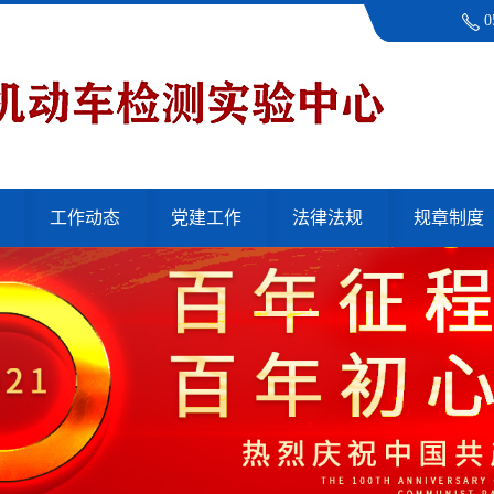
0
工作动态
党建工作
法律法规
规章制度