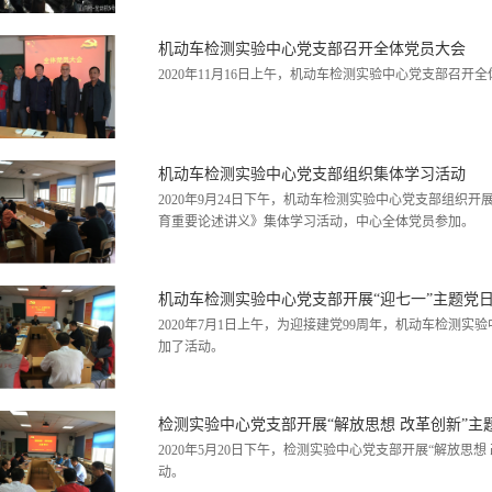
机动车检测实验中心党支部召开全体党员大会
2020年11月16日上午，机动车检测实验中心党支部召
机动车检测实验中心党支部组织集体学习活动
2020年9月24日下午，机动车检测实验中心党支部组织
育重要论述讲义》集体学习活动，中心全体党员参加。
机动车检测实验中心党支部开展“迎七一”主题党
2020年7月1日上午，为迎接建党99周年，机动车检测实
加了活动。
检测实验中心党支部开展“解放思想 改革创新”主
2020年5月20日下午，检测实验中心党支部开展“解放思
动。