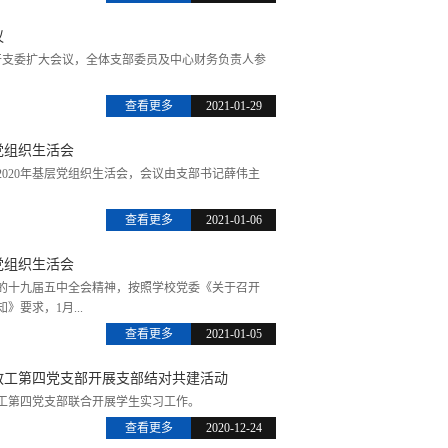
议
召开支委扩大会议，全体支部委员及中心财务负责人参
查看更多
2021-01-29
党组织生活会
2020年基层党组织生活会，会议由支部书记薛伟主
查看更多
2021-01-06
党组织生活会
的十九届五中全会精神，按照学校党委《关于召开
要求，1月...
查看更多
2021-01-05
教工第四党支部开展支部结对共建活动
工第四党支部联合开展学生实习工作。
查看更多
2020-12-24