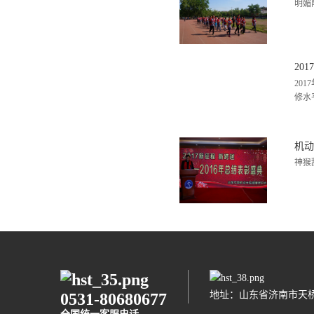
明媚
20
20
修水
机动
神猴
地址：山东省济南市天桥
0531-80680677