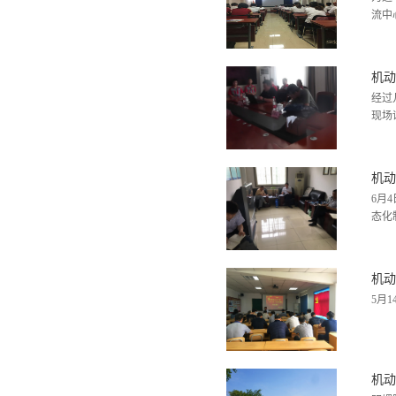
流中
机动
经过
现场
机动
6月
态化
机动
5月
机动