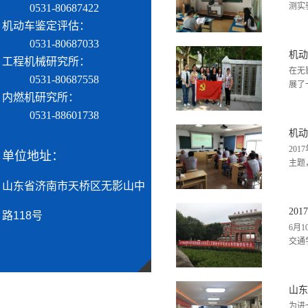
测实
0531-80687422
机动车鉴定评估：
0531-80687033
机动
工程机械研究所：
在无
0531-80687558
展了
内燃机研究所：
0531-88601738
机动
20
单位地址：
主题
山东省济南市天桥区无影山中
20
路118号
6月
交通
山东
为进