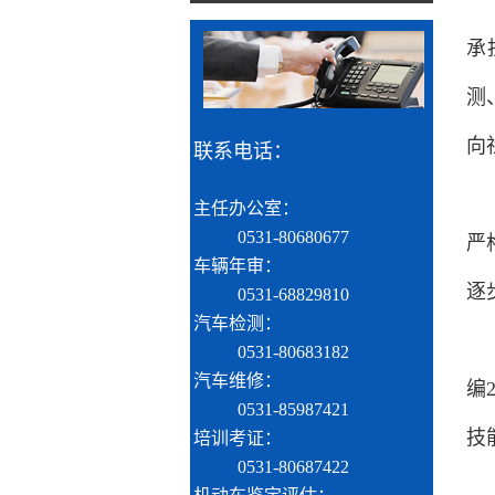
承
测
向
联系电话：
主任办公室：
0531-80680677
严
车辆年审：
逐
0531-68829810
汽车检测：
0531-80683182
汽车维修：
编
0531-85987421
技
培训考证：
0531-80687422